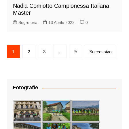
Nadia Comiotto Campionessa Italiana
Master
Segreteria
13 Aprile 2022
0
Paginazione
1
2
3
…
9
Successivo
degli
articoli
Fotografie