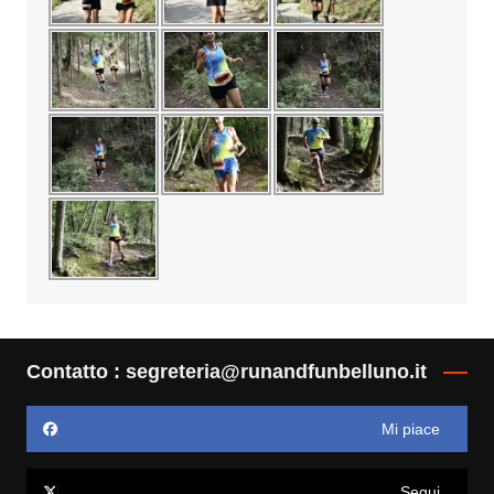
Contatto : segreteria@runandfunbelluno.it
Mi piace
Segui