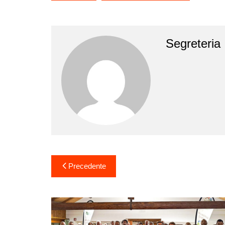
Segreteria
Navigazione
Precedente
articoli