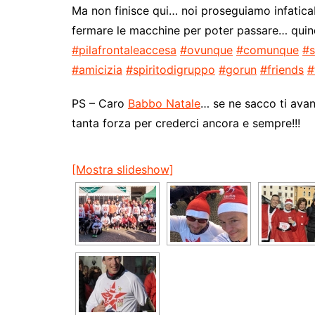
Ma non finisce qui… noi proseguiamo infaticabil
fermare le macchine per poter passare… quin
#pilafrontaleaccesa
#ovunque
#comunque
#s
#amicizia
#spiritodigruppo
#gorun
#friends
#
PS – Caro
Babbo Natale
… se ne sacco ti avanz
tanta forza per crederci ancora e sempre!!!
[Mostra slideshow]