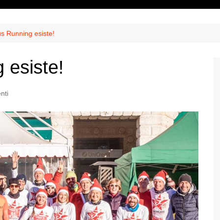
 Anno 2026
Certificato medico
ne Anno
Convenzioni
s Running esiste!
asferimento
 esiste!
nti