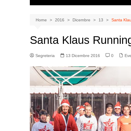
Chi siamo
Consiglio Direttivo
Nuova Iscrizione
Statuto
Rinnovo Iscrizio
Home
2016
Dicembre
13
Santa Klau
2026
Regolamento interno
Iscrizione con Tr
Santa Klaus Running
CARTA ETICA DELLO
Anno 2026
SPORT REGIONE
VENETO
Segreteria
13 Dicembre 2016
0
Eve
Informativa sull’utilizzo dei
cookie da parte di
www.runandfunbelluno.it