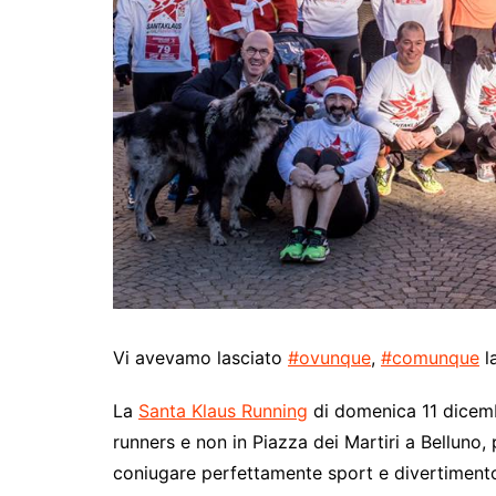
Vi avevamo lasciato
#ovunque
,
#comunque
l
La
Santa Klaus Running
di domenica 11 dicembr
runners e non in Piazza dei Martiri a Belluno
coniugare perfettamente sport e divertiment